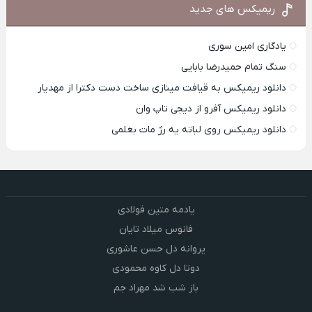
ریمیکس های جدید
یادگاری امین سوری
سنگ تمام حمیدرضا بابایی
دانلود ریمیکس به قیافت مینازی ساخت دست دکترا از مهدیار
دانلود ریمیکس آفرو از ديجی تاپ وان
دانلود ریمیکس روی لباته یه رژ مات بغلمی
یادمه متین فولادی
فانوس میلاد تایان
پروانه دل حسن عاشوری
دوتا دل کاوه محمودی
باز شب شد مهراد جم