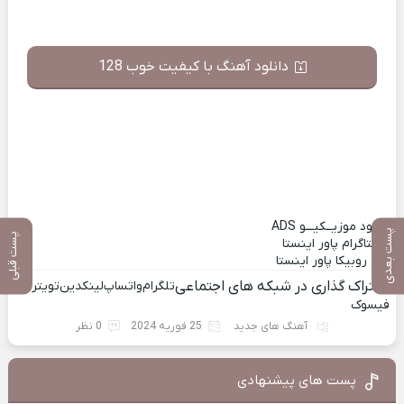
دانلود آهنگ با کیفیت خوب 128
دانلــود موزیــکیـــو
ADS
پست بعدی
پست قبلی
اینستاگرام پاور اینستا
کانال روبیکا پاور اینستا
اشتراک گذاری در شبکه های اجتماعی
تلگرام
واتساپ
لینکدین
تویتر
فیسوک
آهنگ های جدید
25 فوریه 2024
0 نظر
پست های پیشنهادی