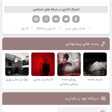
اشتراک گذاری در شبکه های اجتماعی
فیسوک
تویتر
لینکدین
واتساپ
تلگرام
آهنگ های جدید
21 فوریه 2024
0 نظر
پست های پیشنهادی
دایره بامداد
رویای ساده
کندم ازت رامین
تیغ تیز زمان پوری
مرتضی پاشایی
دیدگاه خود را بگذارید