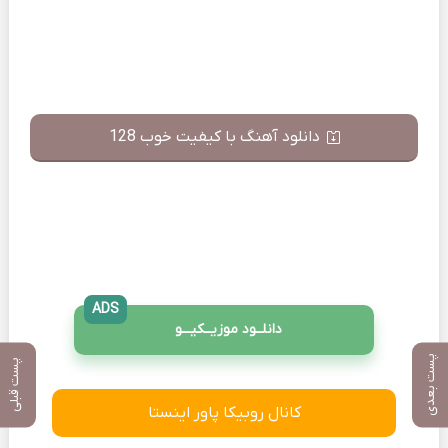
دانلود آهنگ با کیفیت خوب 128
ADS
دانلــود موزیــکیـــو
پست بعدی
پست قبلی
کانال روبیکا پاور اینستا