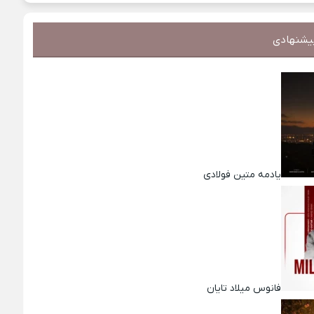
یشنهادی
یادمه متین فولادی
فانوس میلاد تایان