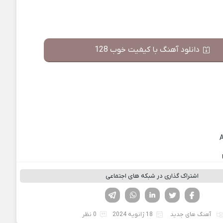
دانلود آهنگ با کیفیت خوب 128
اشتراک گذاری در شبکه های اجتماعی
فیسوک
تویتر
لینکدین
واتساپ
تلگرام
آهنگ های جدید
18 ژانویه 2024
0 نظر