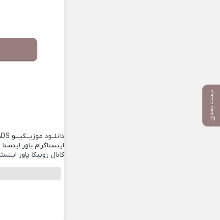
پست بعدی
دانلــود موزیــکیـــو
ADS
اینستاگرام پاور اینستا
کانال روبیکا پاور اینستا