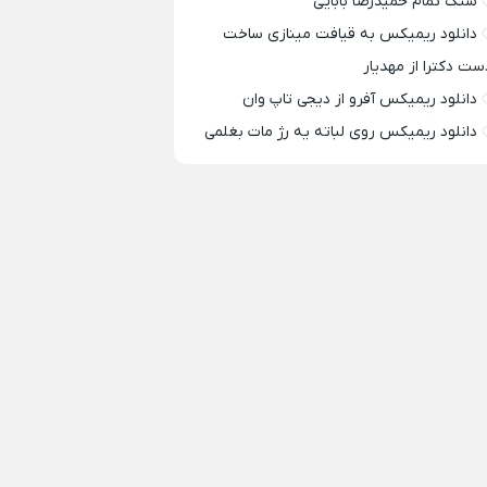
سنگ تمام حمیدرضا بابایی
دانلود ریمیکس به قیافت مینازی ساخت
ست دکترا از مهدیار
دانلود ریمیکس آفرو از ديجی تاپ وان
دانلود ریمیکس روی لباته یه رژ مات بغلمی