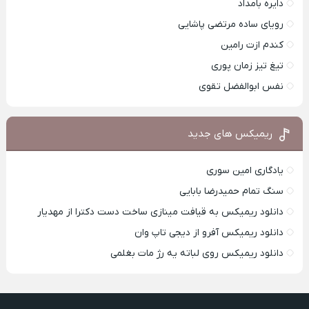
دایره بامداد
رویای ساده مرتضی پاشایی
کندم ازت رامین
تیغ تیز زمان پوری
نفس ابوالفضل تقوی
ریمیکس های جدید
یادگاری امین سوری
سنگ تمام حمیدرضا بابایی
دانلود ریمیکس به قیافت مینازی ساخت دست دکترا از مهدیار
دانلود ریمیکس آفرو از ديجی تاپ وان
دانلود ریمیکس روی لباته یه رژ مات بغلمی