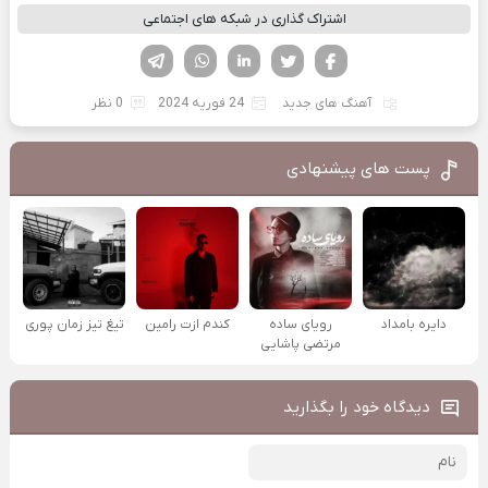
اشتراک گذاری در شبکه های اجتماعی
فیسوک
تویتر
لینکدین
واتساپ
تلگرام
آهنگ های جدید
24 فوریه 2024
0 نظر
پست های پیشنهادی
دایره بامداد
رویای ساده
کندم ازت رامین
تیغ تیز زمان پوری
مرتضی پاشایی
دیدگاه خود را بگذارید