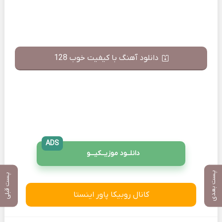
دانلود آهنگ با کیفیت خوب 128
ADS
دانلــود موزیــکیـــو
پست بعدی
پست قبلی
کانال روبیکا پاور اینستا