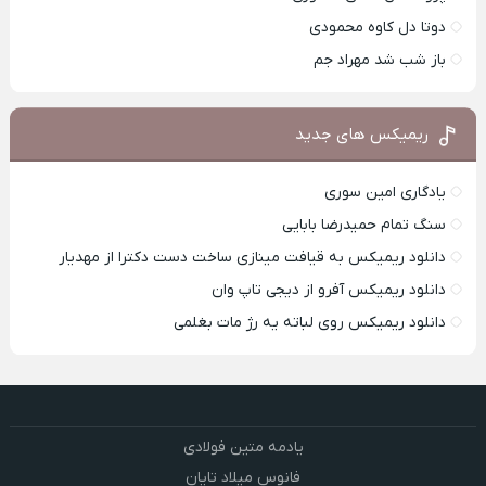
دوتا دل کاوه محمودی
باز شب شد مهراد جم
ریمیکس های جدید
یادگاری امین سوری
سنگ تمام حمیدرضا بابایی
دانلود ریمیکس به قیافت مینازی ساخت دست دکترا از مهدیار
دانلود ریمیکس آفرو از ديجی تاپ وان
دانلود ریمیکس روی لباته یه رژ مات بغلمی
یادمه متین فولادی
فانوس میلاد تایان