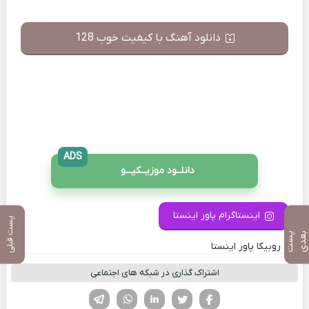
دانلود آهنگ با کیفیت خوب 128
ADS
دانلــود موزیــکیـــو
اینستاگرام پاور اینستا
پست قبلی
پ
س
ت
ب
ع
د
کانال روبیکا پاور اینستا
اشتراک گذاری در شبکه های اجتماعی
فیسوک
تویتر
لینکدین
واتساپ
تلگرام