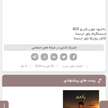
دانلــود موزیــکیـــو
ADS
اینستاگرام پاور اینستا
کانال روبیکا پاور اینستا
اشتراک گذاری در شبکه های اجتماعی
فیسوک
تویتر
لینکدین
واتساپ
تلگرام
آهنگ های جدید
20 فوریه 2024
0 نظر
پست های پیشنهادی