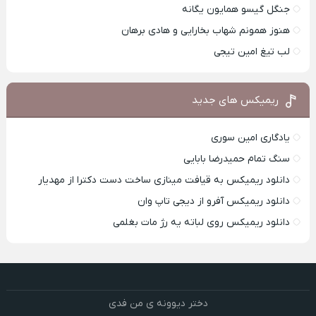
جنگل گیسو همایون یگانه
هنوز همونم شهاب بخارایی و هادی برهان
لب تیغ امین تیجی
ریمیکس های جدید
یادگاری امین سوری
سنگ تمام حمیدرضا بابایی
دانلود ریمیکس به قیافت مینازی ساخت دست دکترا از مهدیار
دانلود ریمیکس آفرو از ديجی تاپ وان
دانلود ریمیکس روی لباته یه رژ مات بغلمی
دختر دیوونه ی من فدی