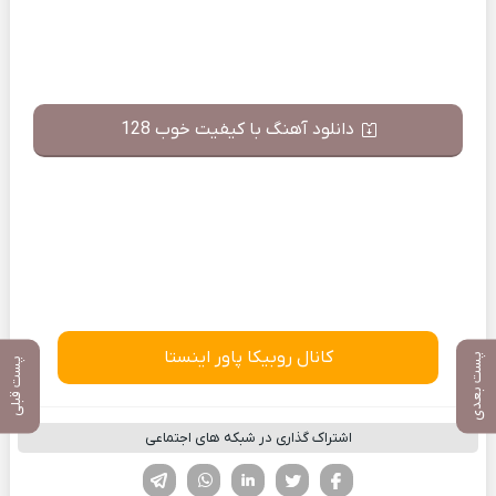
دانلود آهنگ با کیفیت خوب 128
کانال روبیکا پاور اینستا
پست بعدی
پست قبلی
اشتراک گذاری در شبکه های اجتماعی
فیسوک
تویتر
لینکدین
واتساپ
تلگرام