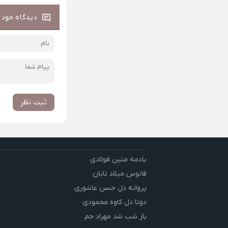
دیدگاه خود ر
ثبت نظر
یادمه متین فولادی
فانوس میلاد تایان
پروانه دل حسن عاشوری
دوتا دل کاوه محمودی
باز شب شد مهراد جم