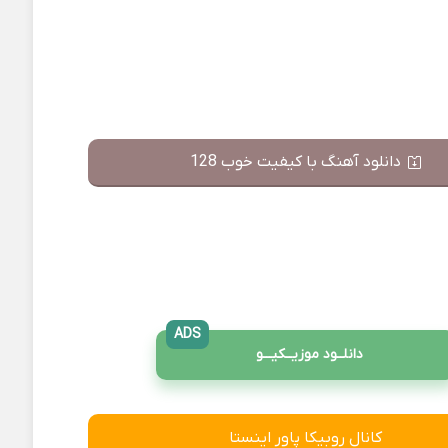
دانلود آهنگ با کیفیت خوب 128
ADS
دانلــود موزیــکیـــو
کانال روبیکا پاور اینستا