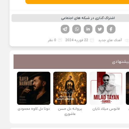
اشتراک گذاری در شبکه های اجتماعی
فیسوک
تویتر
لینکدین
واتساپ
تلگرام
آهنگ های جدید
22 فوریه 2024
0 نظر
یشنهادی
فانوس میلاد تایان
پروانه دل حسن
دوتا دل کاوه محمودی
عاشوری