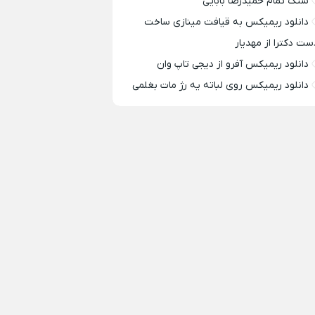
سنگ تمام حمیدرضا بابایی
دانلود ریمیکس به قیافت مینازی ساخت
ست دکترا از مهدیار
دانلود ریمیکس آفرو از ديجی تاپ وان
دانلود ریمیکس روی لباته یه رژ مات بغلمی