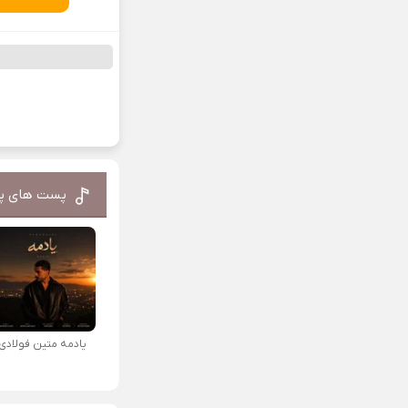
پست های پ
یادمه متین فولادی