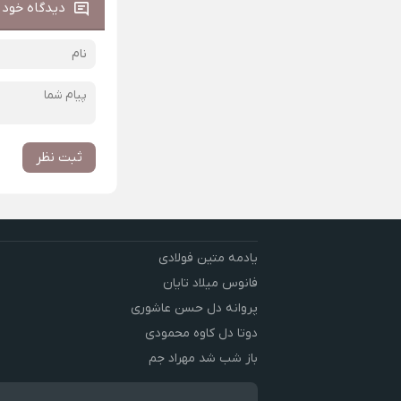
دیدگاه خود ر
ثبت نظر
یادمه متین فولادی
فانوس میلاد تایان
پروانه دل حسن عاشوری
دوتا دل کاوه محمودی
باز شب شد مهراد جم