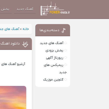
آهنگ جدید
پخش آ
خانه
»
آهنگ های جد
دسته‌بندی‌ها
آهنگ های جدید
دانلود اهنگ 
پخش بزودی
رپورتاژ آگهی
آرشیو آهنگ های ای
ریمیکس های
جدید
گلچین موزیک