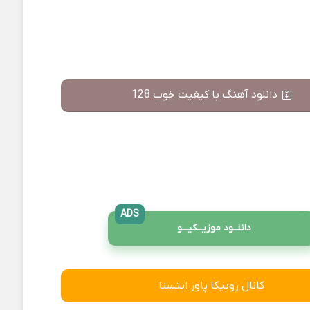
دانلود آهنگ با کیفیت خوب 128
ADS
دانلــود موزیــکیـــو
کانال روبیکا پاور اینستا