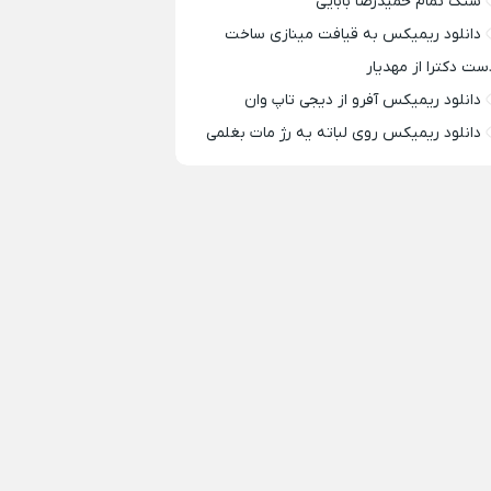
سنگ تمام حمیدرضا بابایی
دانلود ریمیکس به قیافت مینازی ساخت
ست دکترا از مهدیار
دانلود ریمیکس آفرو از ديجی تاپ وان
دانلود ریمیکس روی لباته یه رژ مات بغلمی