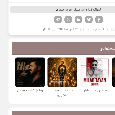
اشتراک گذاری در شبکه های اجتماعی
فیسوک
تویتر
لینکدین
واتساپ
تلگرام
آهنگ های جدید
26 فوریه 2024
0 نظر
یشنهادی
فانوس میلاد تایان
پروانه دل حسن
دوتا دل کاوه محمودی
عاشوری