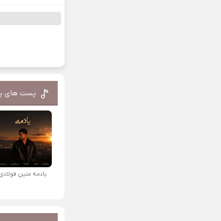
پست های پ
یادمه متین فولادی