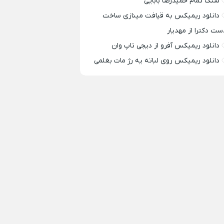
سنگ تمام حمیدرضا بابایی
دانلود ریمیکس به قیافت مینازی ساخت
ست دکترا از مهدیار
دانلود ریمیکس آفرو از ديجی تاپ وان
دانلود ریمیکس روی لباته یه رژ مات بغلمی