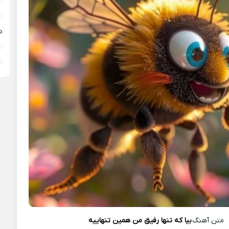
د
متن آهنگ
بیا که تنها رفیق من همین تنهاییه