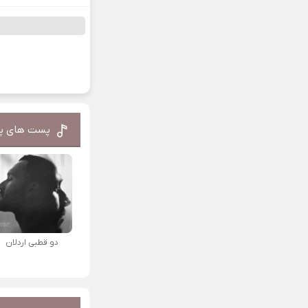
پست های پ
دو قطبی اردلان