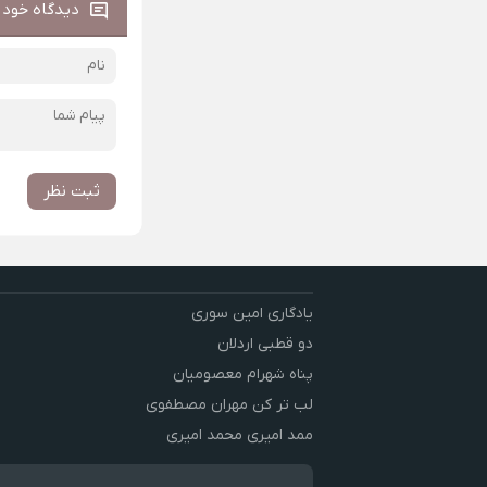
دیدگاه خود ر
ثبت نظر
یادگاری امین سوری
دو قطبی اردلان
پناه شهرام معصومیان
لب تر کن مهران مصطفوی
ممد امیری محمد امیری