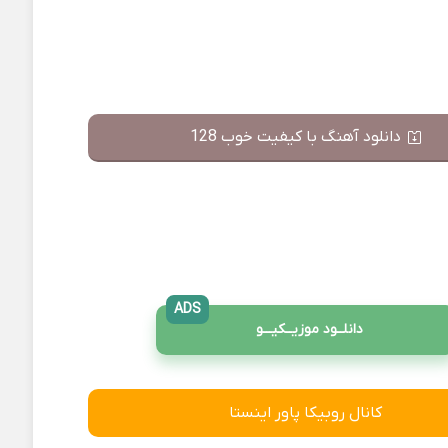
دانلود آهنگ با کیفیت خوب 128
ADS
دانلــود موزیــکیـــو
کانال روبیکا پاور اینستا