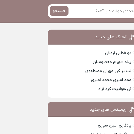
جستجو
آهنگ های جدید
دو قطبی اردلان
پناه شهرام معصومیان
لب تر کن مهران مصطفوی
ممد امیری محمد امیری
کی هواییت کرد آراد
ریمیکس های جدید
یادگاری امین سوری