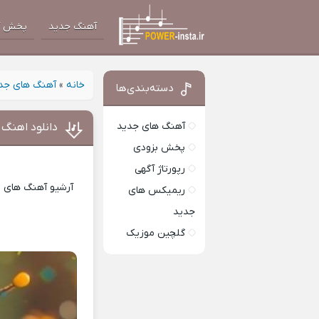
آهنگ جدید
پخش آ
خانه
»
آهنگ های جد
دسته‌بندی‌ها
آهنگ های جدید
دانلود اهنگ 
پخش بزودی
رپورتاژ آگهی
آرشیو آهنگ های ای
ریمیکس های
جدید
گلچین موزیک