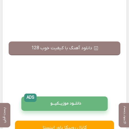
دانلود آهنگ با کیفیت خوب 128
ADS
دانلــود موزیــکیـــو
پست بعدی
پست قبلی
کانال روبیکا پاور اینستا