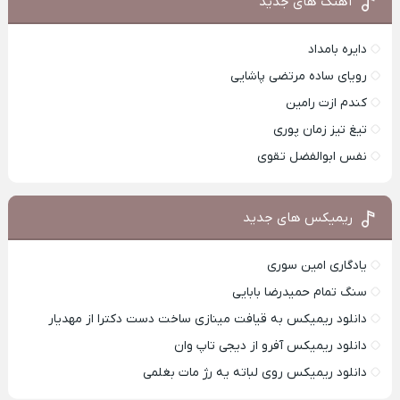
آهنگ های جدید
دایره بامداد
رویای ساده مرتضی پاشایی
کندم ازت رامین
تیغ تیز زمان پوری
نفس ابوالفضل تقوی
ریمیکس های جدید
یادگاری امین سوری
سنگ تمام حمیدرضا بابایی
دانلود ریمیکس به قیافت مینازی ساخت دست دکترا از مهدیار
دانلود ریمیکس آفرو از ديجی تاپ وان
دانلود ریمیکس روی لباته یه رژ مات بغلمی