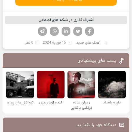
اشتراک گذاری در شبکه های اجتماعی
فیسوک
تویتر
لینکدین
واتساپ
تلگرام
آهنگ های جدید
15 فوریه 2024
0 نظر
پست های پیشنهادی
دایره بامداد
رویای ساده
کندم ازت رامین
تیغ تیز زمان پوری
مرتضی پاشایی
دیدگاه خود را بگذارید