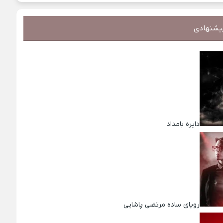
یشنهادی
دایره بامداد
رویای ساده مرتضی پاشایی