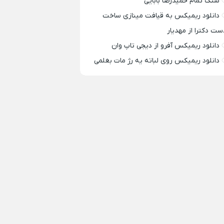
سنگ تمام حمیدرضا بابایی
دانلود ریمیکس به قیافت مینازی ساخت
ست دکترا از مهدیار
دانلود ریمیکس آفرو از ديجی تاپ وان
دانلود ریمیکس روی لباته یه رژ مات بغلمی