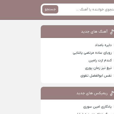
جستجو
آهنگ های جدید
دایره بامداد
رویای ساده مرتضی پاشایی
کندم ازت رامین
تیغ تیز زمان پوری
نفس ابوالفضل تقوی
ریمیکس های جدید
یادگاری امین سوری