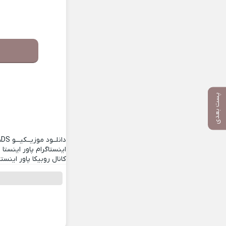
پست بعدی
دانلــود موزیــکیـــو
ADS
اینستاگرام پاور اینستا
کانال روبیکا پاور اینستا