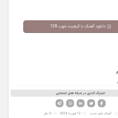
دانلود آهنگ با کیفیت خوب 128
اشتراک گذاری در شبکه های اجتماعی
فیسوک
تویتر
لینکدین
واتساپ
تلگرام
آهنگ های جدید
12 فوریه 2024
0 نظر