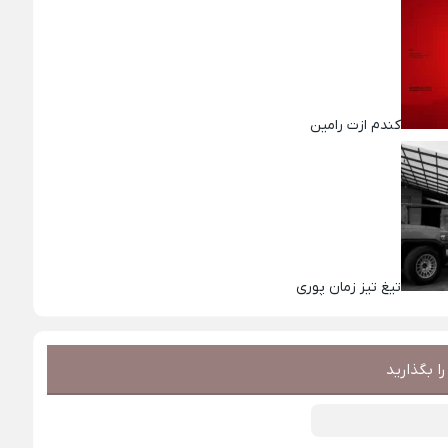
کندم ازت رامین
تیغ تیز زمان پوری
ا بگذارید