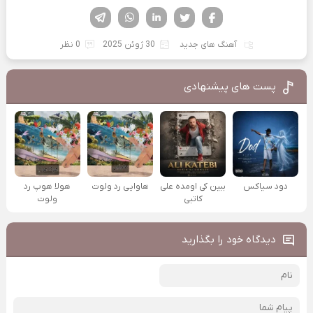
فیسوک
تویتر
لینکدین
واتساپ
تلگرام
آهنگ های جدید
30 ژوئن 2025
0 نظر
پست های پیشنهادی
دود سیاکس
ببین کی اومده علی
هاوایی رد ولوت
هولا هوپ رد
کاتبی
ولوت
دیدگاه خود را بگذارید