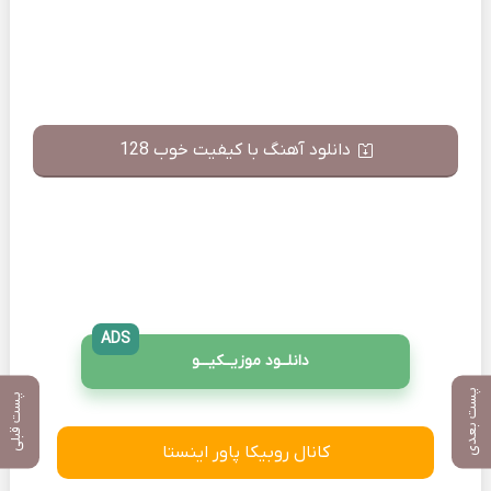
دانلود آهنگ با کیفیت خوب 128
ADS
دانلــود موزیــکیـــو
پست بعدی
پست قبلی
کانال روبیکا پاور اینستا