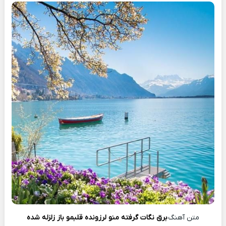
متن آهنگ
برق نگات گرفته منو لرزونده قلبمو باز زلزله شده