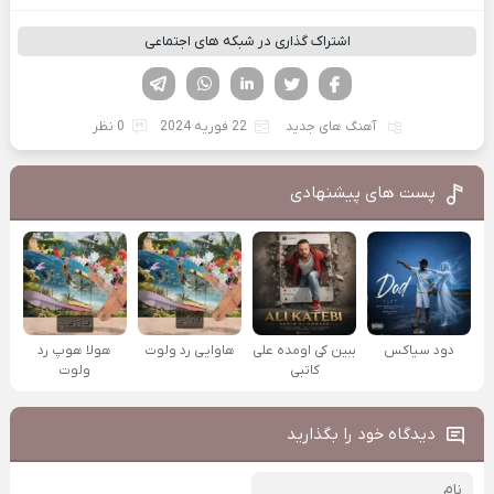
اشتراک گذاری در شبکه های اجتماعی
فیسوک
تویتر
لینکدین
واتساپ
تلگرام
آهنگ های جدید
22 فوریه 2024
0 نظر
پست های پیشنهادی
دود سیاکس
ببین کی اومده علی
هاوایی رد ولوت
هولا هوپ رد
کاتبی
ولوت
دیدگاه خود را بگذارید