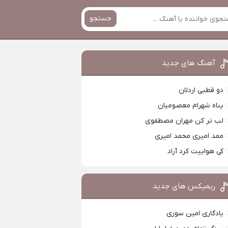
جستجو
آهنگ های جدید
دو قطبی اردلان
پناه شهرام معصومیان
لب تر کن مهران مصطفوی
ممد امیری محمد امیری
کی هواییت کرد آراد
ریمیکس های جدید
یادگاری امین سوری