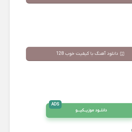
دانلود آهنگ با کیفیت خوب 128
ADS
دانلــود موزیــکیـــو