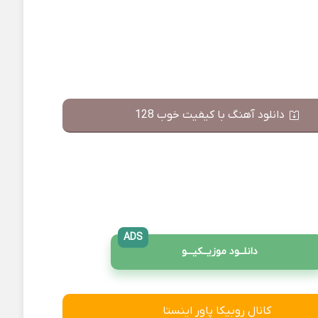
دانلود آهنگ با کیفیت خوب 128
ADS
دانلــود موزیــکیـــو
کانال روبیکا پاور اینستا