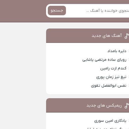
جستجو
آهنگ های جدید
دایره بامداد
رویای ساده مرتضی پاشایی
کندم ازت رامین
تیغ تیز زمان پوری
نفس ابوالفضل تقوی
ریمیکس های جدید
یادگاری امین سوری