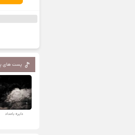
پست های پ
دایره بامداد