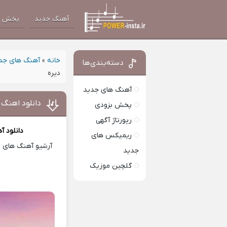
آهنگ جدید
پخش آ
خانه
»
آهنگ های جد
دسته‌بندی‌ها
دیره
آهنگ های جدید
دانلود اهنگ 
پخش بزودی
رپورتاژ آگهی
دانلود آ
ریمیکس های
آرشیو آهنگ های ای
جدید
گلچین موزیک
 Music