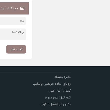
دیدگاه خود ر
ثبت نظر
دایره بامداد
رویای ساده مرتضی پاشایی
کندم ازت رامین
تیغ تیز زمان پوری
نفس ابوالفضل تقوی