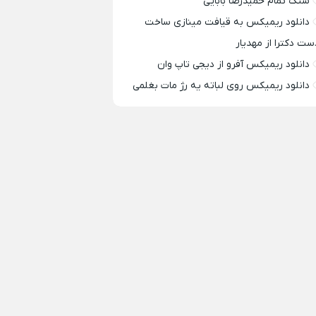
سنگ تمام حمیدرضا بابایی
دانلود ریمیکس به قیافت مینازی ساخت
ست دکترا از مهدیار
دانلود ریمیکس آفرو از ديجی تاپ وان
دانلود ریمیکس روی لباته یه رژ مات بغلمی