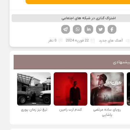
اشتراک گذاری در شبکه های اجتماعی
فیسوک
تویتر
لینکدین
واتساپ
تلگرام
آهنگ های جدید
22 فوریه 2024
0 نظر
یشنهادی
رویای ساده مرتضی
کندم ازت رامین
تیغ تیز زمان پوری
پاشایی