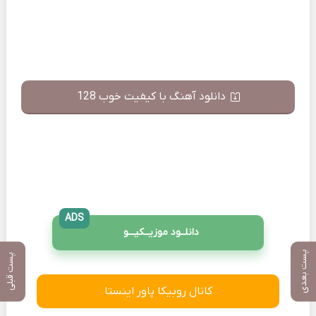
دانلود آهنگ با کیفیت خوب 128
ADS
دانلــود موزیــکیـــو
پست بعدی
پست قبلی
کانال روبیکا پاور اینستا