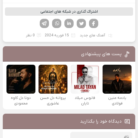
اشتراک گذاری در شبکه های اجتماعی
فیسوک
تویتر
لینکدین
واتساپ
تلگرام
آهنگ های جدید
15 فوریه 2024
0 نظر
پست های پیشنهادی
یادمه متین
فانوس میلاد
پروانه دل حسن
دوتا دل کاوه
فولادی
تایان
عاشوری
محمودی
دیدگاه خود را بگذارید