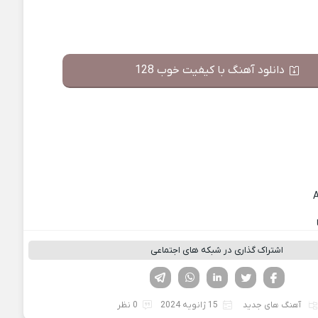
دانلود آهنگ با کیفیت خوب 128
اشتراک گذاری در شبکه های اجتماعی
فیسوک
تویتر
لینکدین
واتساپ
تلگرام
آهنگ های جدید
15 ژانویه 2024
0 نظر