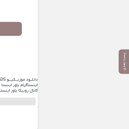
پست بعدی
دانلــود موزیــکیـــو
ADS
اینستاگرام پاور اینستا
کانال روبیکا پاور اینستا