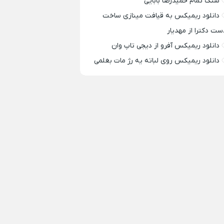
سنگ تمام حمیدرضا بابایی
دانلود ریمیکس به قیافت مینازی ساخت
ست دکترا از مهدیار
دانلود ریمیکس آفرو از ديجی تاپ وان
دانلود ریمیکس روی لباته یه رژ مات بغلمی