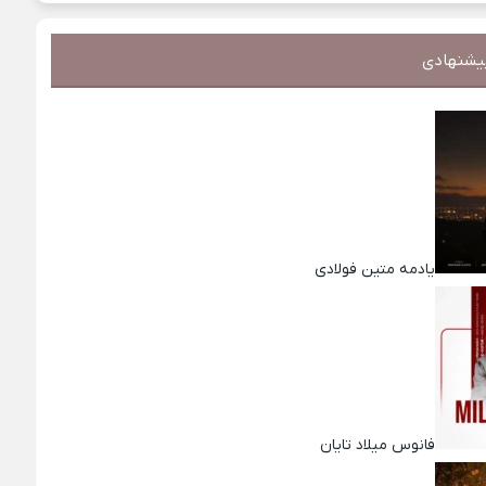
یشنهادی
یادمه متین فولادی
فانوس میلاد تایان