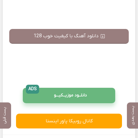
دانلود آهنگ با کیفیت خوب 128
ADS
دانلــود موزیــکیـــو
پست بعدی
پست قبلی
کانال روبیکا پاور اینستا