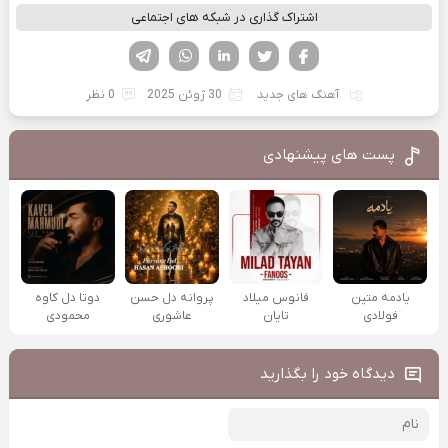
اشتراک گذاری در شبکه های اجتماعی
فیسوک
تویتر
لینکدین
واتساپ
تلگرام
آهنگ های جدید
30 ژوئن 2025
0 نظر
پست های پیشنهادی
یادمه متین
فانوس میلاد
پروانه دل حسن
دوتا دل کاوه
فولادی
تایان
عاشوری
محمودی
دیدگاه خود را بگذارید