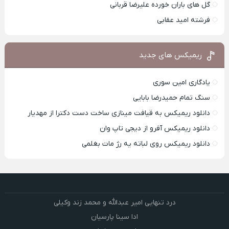
گل های باران خورده علیرضا قربانی
فرشته امید عقابی
ریمیکس های جدید
یادگاری امین سوری
سنگ تمام حمیدرضا بابایی
دانلود ریمیکس به قیافت مینازی ساخت دست دکترا از مهدیار
دانلود ریمیکس آفرو از ديجی تاپ وان
دانلود ریمیکس روی لباته یه رژ مات بغلمی
درد تنهایی امیر عبدالله و محمد زند وکیلی
ادا سینا پارسیان