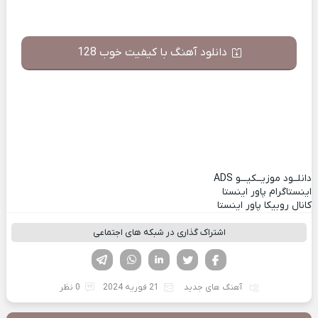
دانلود آهنگ با کیفیت خوب 128
دانلــود موزیــکیـــو
ADS
اینستاگرام پاور اینستا
کانال روبیکا پاور اینستا
اشتراک گذاری در شبکه های اجتماعی
فیسوک
تویتر
لینکدین
واتساپ
تلگرام
آهنگ های جدید
21 فوریه 2024
0 نظر