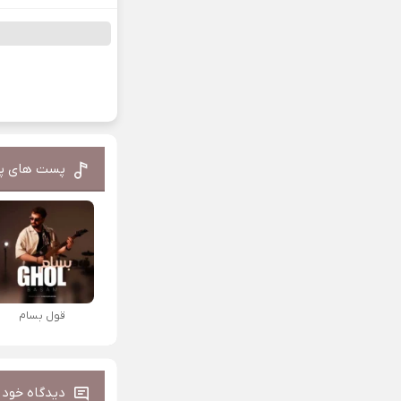
پست های پ
قول بسام
دیدگاه خود ر