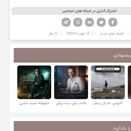
اشتراک گذاری در شبکه های اجتماعی
فیسوک
تویتر
لینکدین
واتساپ
تلگرام
آهنگ های جدید
12 فوریه 2024
0 نظر
یشنهادی
کابوس دانیال رنجبر
عادت نکن نیما نراقی
شکوفه مجید بابایی
ا بگذارید