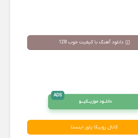
دانلود آهنگ با کیفیت خوب 128
ADS
دانلــود موزیــکیـــو
کانال روبیکا پاور اینستا