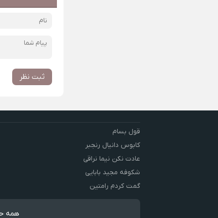
ثبت نظر
قول بسام
کابوس دانیال رنجبر
عادت نکن نیما نراقی
شکوفه مجید بابایی
گمت کردم رامتین
همه حق