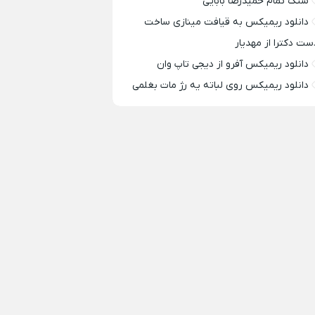
سنگ تمام حمیدرضا بابایی
دانلود ریمیکس به قیافت مینازی ساخت
ست دکترا از مهدیار
دانلود ریمیکس آفرو از ديجی تاپ وان
دانلود ریمیکس روی لباته یه رژ مات بغلمی