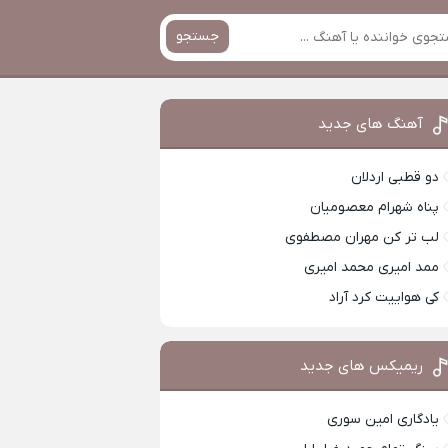
جستجو
آهنگ های جدید
دو قطبی اردلان
پناه شهرام معصومیان
لب تر کن مهران مصطفوی
ممد امیری محمد امیری
کی هواییت کرد آراد
ریمیکس های جدید
یادگاری امین سوری