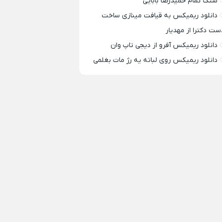
سنگ تمام حمیدرضا بابایی
دانلود ریمیکس به قیافت مینازی ساخت
ست دکترا از مهدیار
دانلود ریمیکس آفرو از ديجی تاپ وان
دانلود ریمیکس روی لباته یه رژ مات بغلمی