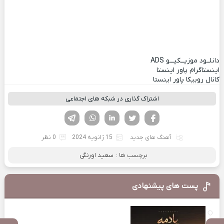
دانلــود موزیــکیـــو
ADS
اینستاگرام پاور اینستا
کانال روبیکا پاور اینستا
اشتراک گذاری در شبکه های اجتماعی
فیسوک
تویتر
لینکدین
واتساپ
تلگرام
آهنگ های جدید
15 ژانویه 2024
0 نظر
برچسب ها :
سعید اورنگی
پست های پیشنهادی