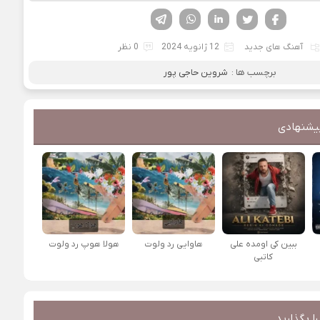
فیسوک
تویتر
لینکدین
واتساپ
تلگرام
آهنگ های جدید
12 ژانویه 2024
0 نظر
برچسب ها :
شروین حاجی پور
یشنهادی
ببین کی اومده علی
هاوایی رد ولوت
هولا هوپ رد ولوت
کاتبی
ا بگذارید