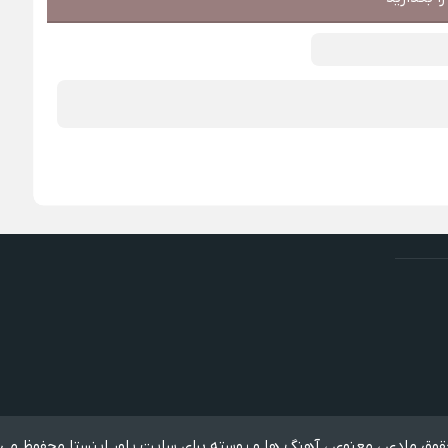
وق مادی ، معنوی ، آهنگ ها و پوسته برای سایت پاور اینستا محفوظ می 