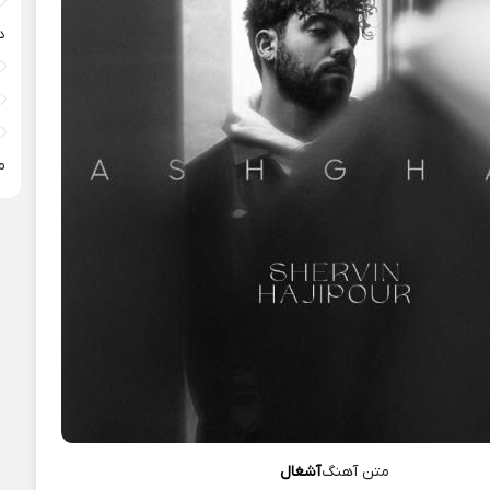
د
م
متن آهنگ
آشغال