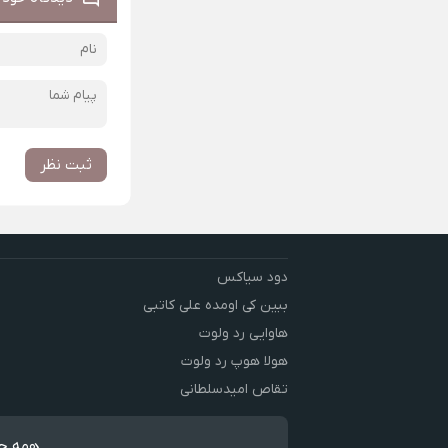
ثبت نظر
دود سیاکس
ببین کی اومده علی کاتبی
هاوایی رد ولوت
هولا هوپ رد ولوت
تقاص امیدسلطانی
همه حق