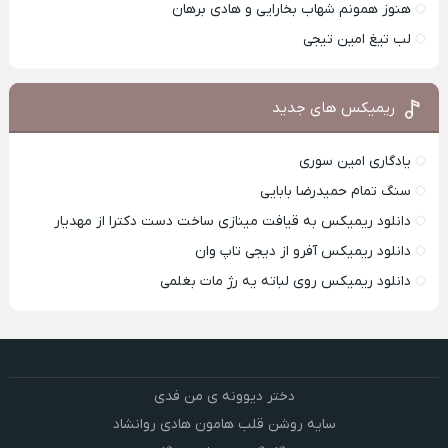
هنوز همونم شهاب بخارایی و هادی برهان
لب تیغ امین تیجی
ریمیکس های جدید
یادگاری امین سوری
سنگ تمام حمیدرضا بابایی
دانلود ریمیکس به قیافت مینازی ساخت دست دکترا از مهدیار
دانلود ریمیکس آفرو از ديجی تاپ وان
دانلود ریمیکس روی لباته یه رژ مات بغلمی
دختر دیوونه ی من فدی
سایه روشن قلب هامون هادی روانشاد